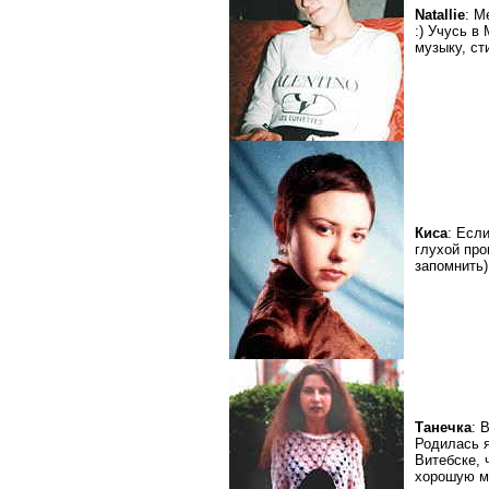
Natallie
: М
:) Учусь в
музыку, сти
Киса
: Есл
глухой про
запомнить)
Танечка
: 
Родилась я
Витебске, 
хорошую му