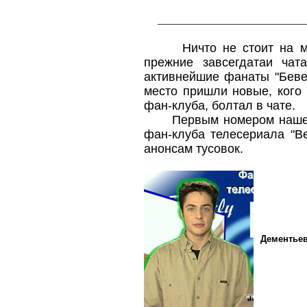
Ничто не стоит на мест
прежние завсегдатаи чат
активнейшие фанаты "Бевер
место пришли новые, кого 
фан-клуба, болтал в чате.
Первым номером нашей п
фан-клуба телесериала "Be
анонсам тусовок.
Дементьев