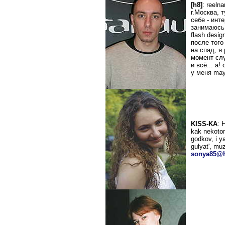
[h8]
: reeln
г.Москва, 
себе - инте
занимаюсь 
flash desig
после того
на спад, я
момент слу
и всё... а!
у меня may
KISS-KA
: 
kak nekotor
godkov, i y
gulyat', muz
sonya85@h