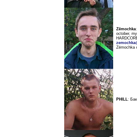
Zёmochka
october, my
HARDCORE, 
zemochka
Zёmochka с
PHILL
: Бак