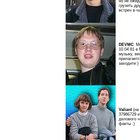
но не ожид
грузить др
встреч в ч
DEVMC
: М
10.04.81 
музыку, ве
прилагаетс
заходите:)
Valiant
(на
37986729 e
делового ч
факты :)