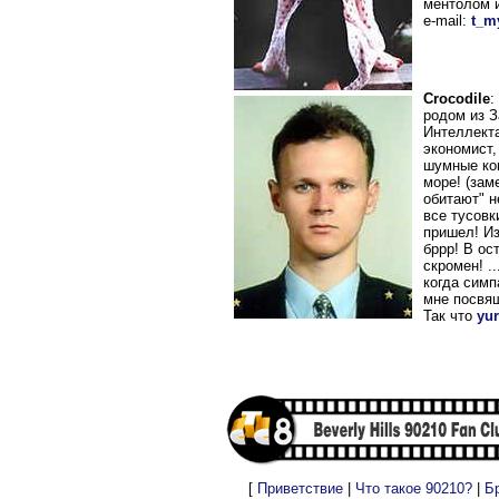
ментолом и
e-mail:
t_m
Crocodile
:
родом из З
Интеллекта
экономист,
шумные ком
море! (зам
обитают" н
все тусовк
пришел! Из
бррр! В ос
скромен! ..
когда симп
мне посвящ
Так что
yu
[
Приветствие
|
Что такое 90210?
|
Б