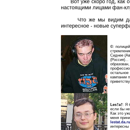
Вот уже скоро год, как он
настоящими лицами фан-кл
Что же мы видим даль
интересное - новые суперф
©
: полице
стремление
Сиднее (А
(Россия)..
образован,
профессион
остальное 
кампании п
приветству
Les†a†
: Я
если бы не
Как это уж
меня прини
lestat.da.r
интересны 