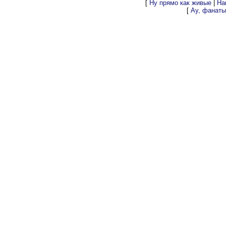
[
Ну прямо как живые
|
На
[
Ау, фанаты